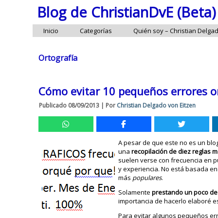
Blog de ChristianDvE (Beta)
Inicio
Categorías
Quién soy – Christian Delga
Ortografía
Cómo evitar 10 pequeños errores o
Publicado
08/09/2013
|
Por
Christian Delgado von Eitzen
A pesar de que este no es un blo
una
recopilación de diez reglas 
suelen verse con frecuencia en pu
y experiencia. No está basada en 
más
populares
.
Solamente
prestando un poco de 
importancia de hacerlo elaboré es
Para evitar algunos pequeños err