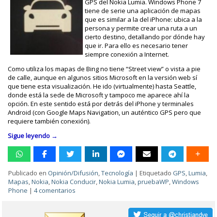
GPS del Nokia Lumia. Windows Phone 7
tiene de serie una aplicación de mapas
que es similar a la del iPhone: ubica a la
persona y permite crear una ruta a un
cierto destino, detallando por dónde hay
que ir. Para ello es necesario tener
siempre conexión a Internet.
Como utiliza los mapas de Bing no tiene “Street view” o vista a pie
de calle, aunque en algunos sitios Microsoft en la versión web sí
que tiene esta visualización. He ido (virtualmente) hasta Seattle,
donde está la sede de Microsoft y tampoco me aparece ahí la
opción. En este sentido está por detrás del iPhone y terminales
Android (con Google Maps Navigation, un auténtico GPS pero que
requiere también conexión).
Sigue leyendo
→
Publicado en
Opinión/Difusión
,
Tecnología
|
Etiquetado
GPS
,
Lumia
,
Mapas
,
Nokia
,
Nokia Conducir
,
Nokia Lumia
,
pruebaWP
,
Windows
Phone
|
4 comentarios