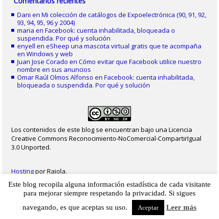
Comentarios recientes
Dani
en
Mi colección de catálogos de Expoelectrónica (90, 91, 92,
93, 94, 95, 96 y 2004)
maria
en
Facebook: cuenta inhabilitada, bloqueada o
suspendida. Por qué y solución
enyell
en
eSheep una mascota virtual gratis que te acompaña
en Windows y web
Juan Jose Corado
en
Cómo evitar que Facebook utilice nuestro
nombre en sus anuncios
Omar Raúl Olmos Alfonso
en
Facebook: cuenta inhabilitada,
bloqueada o suspendida. Por qué y solución
Los contenidos de este blog se encuentran bajo una Licencia
Creative Commons Reconocimiento-NoComercial-CompartirIgual
3.0 Unported.
Hosting
por Raiola.
Este blog recopila alguna información estadística de cada visitante
2023 - Christian Delgado von Eitzen
|
Inicio
|
Contacto
|
Mapa web
|
Aviso legal
para mejorar siempre respetando la privacidad. Si sigues
|
Privacidad
|
Cookies
navegando, es que aceptas su uso.
Leer más
Aceptar