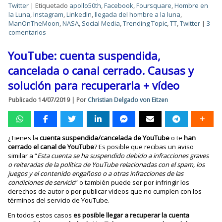
Twitter
|
Etiquetado
apollo50th
,
Facebook
,
Foursquare
,
Hombre en
la Luna
,
Instagram
,
LinkedIn
,
llegada del hombre a la luna
,
ManOnTheMoon
,
NASA
,
Social Media
,
Trending Topic
,
TT
,
Twitter
|
3
comentarios
YouTube: cuenta suspendida,
cancelada o canal cerrado. Causas y
solución para recuperarla + vídeo
Publicado
14/07/2019
|
Por
Christian Delgado von Eitzen
¿Tienes la
cuenta suspendida/cancelada de YouTube
o te
han
cerrado el canal de YouTube
? Es posible que recibas un aviso
similar a “
Esta cuenta se ha suspendido debido a infracciones graves
o reiteradas de la política de YouTube relacionadas con el spam, los
juegos y el contenido engañoso o a otras infracciones de las
condiciones de servicio
” o también puede ser por infringir los
derechos de autor o por publicar videos que no cumplen con los
términos del servicio de YouTube.
En todos estos casos
es posible llegar a recuperar la cuenta