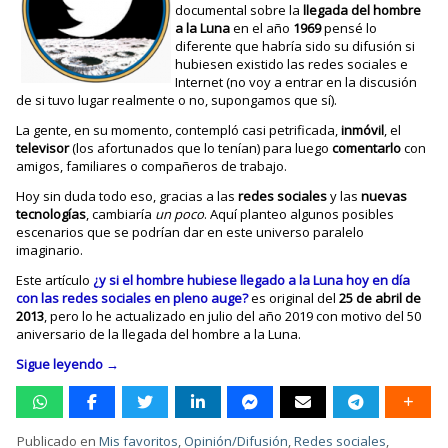
documental sobre la
llegada del hombre
a la Luna
en el año
1969
pensé lo
diferente que habría sido su difusión si
hubiesen existido las redes sociales e
Internet (no voy a entrar en la discusión
de si tuvo lugar realmente o no, supongamos que sí).
La gente, en su momento, contempló casi petrificada,
inmóvil
, el
televisor
(los afortunados que lo tenían) para luego
comentarlo
con
amigos, familiares o compañeros de trabajo.
Hoy sin duda todo eso, gracias a las
redes sociales
y las
nuevas
tecnologías
, cambiaría
un poco
. Aquí planteo algunos posibles
escenarios que se podrían dar en este universo paralelo
imaginario.
Este artículo
¿y si el hombre hubiese llegado a la Luna hoy en día
con las redes sociales en pleno auge?
es original del
25 de abril de
2013
, pero lo he actualizado en julio del año 2019 con motivo del 50
aniversario de la llegada del hombre a la Luna.
Sigue leyendo
→
Publicado en
Mis favoritos
,
Opinión/Difusión
,
Redes sociales
,