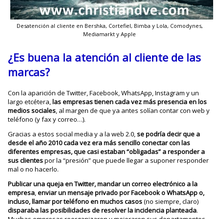
Desatención al cliente en Bershka, Cortefiel, Bimba y Lola, Comodynes,
Mediamarkt y Apple
¿Es buena la atención al cliente de las
marcas?
Con la aparición de Twitter, Facebook, WhatsApp, Instagram y un
largo etcétera,
las empresas tienen cada vez más presencia en los
medios sociales
, al margen de que ya antes solían contar con web y
teléfono (y fax y correo…).
Gracias a estos social media y a la web 2.0,
se podría decir que a
desde el año 2010 cada vez era más sencillo conectar con las
diferentes empresas, que casi estaban “obligadas” a responder a
sus clientes
por la “presión” que puede llegar a suponer responder
mal o no hacerlo.
Publicar una queja en Twitter,
mandar un correo electrónico a la
empresa
,
enviar un mensaje privado por Facebook o WhatsApp o,
incluso, llamar por teléfono en muchos casos
(no siempre, claro)
disparaba las posibilidades de resolver la incidencia planteada
.
Muchas empresas reorganizaron y mejoraron sus departamentos