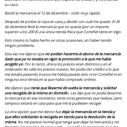
su caso:
Recibí la mercancía el 12 de diciembre – todo muy rápido.
Después de probar la ropa en casa y decidir con cuál me quedo. El 26
de diciembre llevé la mercancía que no quería (por un importe
superior a los 200 €) a la única tienda física que Cortefiel tiene en Vigo.
Esto mismo lo había hecho en otras ocasiones, sin haber tenido
ningún problema.
Esta vez me dijeron que
no podían hacerme el abono de la mercancía
dado que ya no estaba en vigor la promoción a la que me había
acogido yo
. Por lo tanto, ahora los precios eran distintos y en el
ordenador les salía los precios nuevos. No podía dar crédito a lo que
me estaba pasando (nunca me había pasado esto ni en Cortefiel ni en
ninguna otra tienda en la que había comprado online).
Me dijeron que
tenía que llevarme de vuelta la mercancía y solicitar
una recogida de la misma en domicili
o. Les dije que no podía llevarme
la mercancía en ese momento, tenía otras gestiones que realizar, pero
tampoco estaría en casa para que me la pudiesen recoger.
La otra opción que me dieron fue
dejar la mercancía en la tienda y
que ellos solicitarían la recogida en tienda para la devolución de la
misma
. No me parece normal que tenga que dejar la mercancía y no
llevarme ningún tipo de resguardo…. Le pedí a la encargada que me