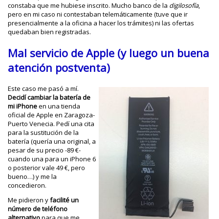
constaba que me hubiese inscrito. Mucho banco de la
digilosofía
,
pero en mi caso ni contestaban telemáticamente (tuve que ir
presencialmente a la oficina a hacer los trámites) ni las ofertas
quedaban bien registradas.
Mal servicio de Apple (y luego un buena
atención postventa)
Este caso me pasó a mí.
Decidí cambiar la batería de
mi iPhone
en una tienda
oficial de Apple en Zaragoza-
Puerto Venecia. Pedí una cita
para la sustitución de la
batería (quería una original, a
pesar de su precio -89 €-
cuando una para un iPhone 6
o posterior vale 49 €, pero
bueno…) y me la
concedieron.
Me pidieron y
facilité un
número de teléfono
alternativo
para que me