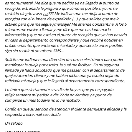
es monumental. Me dice que mi pedido ya ha llegado al punto de
recogida, extrañada le pregunto qué cómo es posible si yo no he
recibido ningún aviso ¿¿¿??? Me indican que me dirija al punto de
recogida con el número de expedición (…) y que solicite que me lo
activen para que me llegue ¿mensaje? Me atiende Constantina. A los 5
minutos me vuelve a llamar y me dice que me ha dado mal la
información y que no está en el punto de recogida que ya han pasado
mi caso al departamento correspondiente y que recibiré noticias en
próximamente, que entiende mi enfado y que será lo antes posible,
sigo sin recibir ni un mísero SMS…
Solicito me indiquen una dirección de correo electrónico para poder
manifestar la queja por escrito, la cual me facilitan. En mi segunda
llamada ya había solicitado que me pasasen con el departamento de
quejas/atención cliente y me habían dicho que ya estaba dejando
reflejada mi queja y que le llegaría al departamento correspondiente.
Lo único que ciertamente se a día de hoy es que yo he pagado
religiosamente mi pedido a día 22 de noviembre y a punto de
cumplirse un mes todavía no lo he recibido.
Confío en que su servicio de atención al cliente demuestra eficacia y la
respuesta a este mail sea rápida.
Un saludo,
Siguientes eventos: