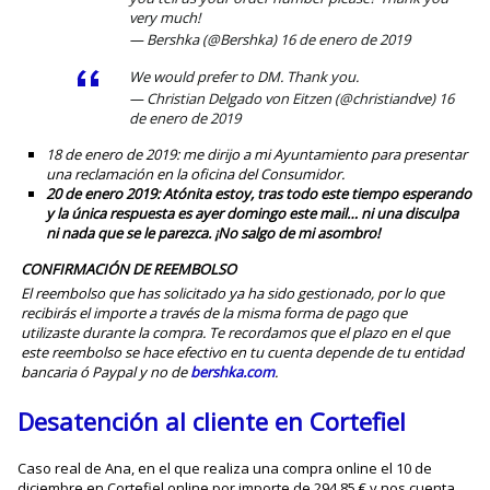
very much!
— Bershka (@Bershka)
16 de enero de 2019
We would prefer to DM. Thank you.
— Christian Delgado von Eitzen (@christiandve)
16
de enero de 2019
18 de enero de 2019: me dirijo a mi Ayuntamiento para presentar
una reclamación en la oficina del Consumidor.
20 de enero 2019:
Atónita estoy, tras todo este tiempo esperando
y la única respuesta es ayer domingo este mail… ni una disculpa
ni nada que se le parezca. ¡No salgo de mi asombro!
CONFIRMACIÓN DE REEMBOLSO
El reembolso que has solicitado ya ha sido gestionado, por lo que
recibirás el importe a través de la misma forma de pago que
utilizaste durante la compra. Te recordamos que el plazo en el que
este reembolso se hace efectivo en tu cuenta depende de tu entidad
bancaria ó Paypal y no de
bershka.com
.
Desatención al cliente en Cortefiel
Caso real de Ana, en el que realiza una compra online el 10 de
diciembre en Cortefiel online por importe de 294.85 € y nos cuenta