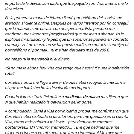
importe de la devolución dado que fue pagado con Visa, a ver si me lo
devuelven.
En la primera semana de febrero llamé por teléfono del
servicio de
atención al cliente online. Después de varios intentos por fin conseguí
que la máquina me pasase con una persona. Esta persona me
confirmó unos importes (desglosados) que me iban a abonar. Yo le
expliqué mi situación y le pedí que un superior se pusiera en contacto
conmigo. A 1 de marzo no se ha puesto nadie en contacto conmigo ni
por teléfono ni por mail… ni me han devuelto más de 200 €.
No tengo ni la mercancía ni el dinero.
¿Si no me lo abona hoy Visa qué tengo que hacer? ¡Es una indefensión
total!
Cortefiel nunca me llegó a avisar de que había recogido la mercancía
ni que me había hecho la devolución del importe.
Cuando llamé a Cortefiel online
a mediados de marzo
me dijeron que
sí que habían realizado la devolución del importe.
A continuación, llamé a Visa por iniciativa propia, me confirmaron que
Cortefiel había realizado la devolución, pero me quedaba en la cuenta
Visa, como más crédito a mi favor – para deducir de compras
posteriores!!! Un “morro” tremendo… Tuve que pedirles que me
hicieran el ingreso en mi cuenta, de forma inmediata! Me tuve que