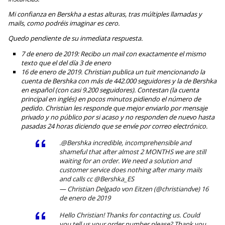
Mi confianza en Berskha a estas alturas, tras múltiples llamadas y
mails, como podréis imaginar es cero.
Quedo pendiente de su inmediata respuesta.
7 de enero de 2019: Recibo un mail con exactamente el mismo
texto que el del día 3 de enero
16 de enero de 2019. Christian publica un tuit mencionando la
cuenta de Bershka con más de 442.000 seguidores y la de Bershka
en español (con casi 9.200 seguidores). Contestan (la cuenta
principal en inglés) en pocos minutos pidiendo el número de
pedido. Christian les responde que mejor enviarlo por mensaje
privado y no público por si acaso y no responden de nuevo hasta
pasadas 24 horas diciendo que se envíe por correo electrónico.
.
@Bershka
incredible, incomprehensible and
shameful that after almost 2 MONTHS we are still
waiting for an order. We need a solution and
customer service does nothing after many mails
and calls cc
@Bershka_ES
— Christian Delgado von Eitzen (@christiandve)
16
de enero de 2019
Hello Christian! Thanks for contacting us. Could
you tell us your order number please? Thank you