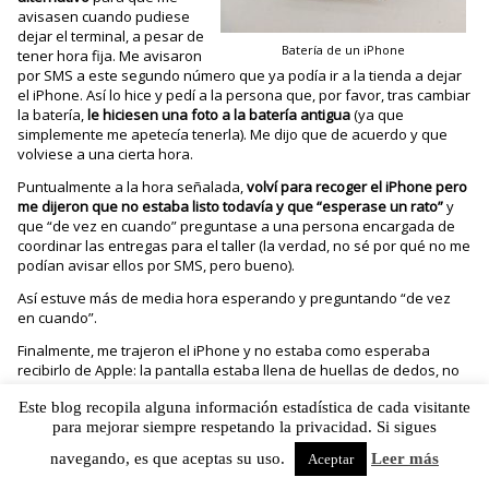
avisasen cuando pudiese
dejar el terminal, a pesar de
Batería de un iPhone
tener hora fija. Me avisaron
por SMS a este segundo número que ya podía ir a la tienda a dejar
el iPhone. Así lo hice y pedí a la persona que, por favor, tras cambiar
la batería,
le hiciesen una foto a la batería antigua
(ya que
simplemente me apetecía tenerla). Me dijo que de acuerdo y que
volviese a una cierta hora.
Puntualmente a la hora señalada,
volví para recoger el iPhone pero
me dijeron que no estaba listo todavía y que “esperase un rato”
y
que “de vez en cuando” preguntase a una persona encargada de
coordinar las entregas para el taller (la verdad, no sé por qué no me
podían avisar ellos por SMS, pero bueno).
Así estuve más de media hora esperando y preguntando “de vez
en cuando”.
Finalmente, me trajeron el iPhone y no estaba como esperaba
recibirlo de Apple: la pantalla estaba llena de huellas de dedos, no
se había apagado el terminal (no sé mucho de cambiar baterías de
Este blog recopila alguna información estadística de cada visitante
iPhone, pero lo primero que haría yo sería apagarlo y sé que no se
para mejorar siempre respetando la privacidad. Si sigues
apagó porque no pedía el PIN de la SIM) y tenía un
6 % de batería
.
Cuando me disponía a salir de la tienda, miré el carrete de fotos y
navegando, es que aceptas su uso.
Leer más
Aceptar
me fijé que
no estaba la foto de la batería que había pedido.