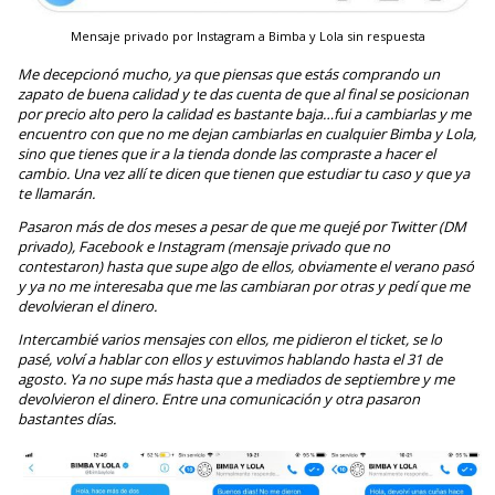
Mensaje privado por Instagram a Bimba y Lola sin respuesta
Me decepcionó mucho, ya que piensas que estás comprando un
zapato de buena calidad y te das cuenta de que al final se posicionan
por precio alto pero la calidad es bastante baja…fui a cambiarlas y me
encuentro con que no me dejan cambiarlas en cualquier Bimba y Lola,
sino que tienes que ir a la tienda donde las compraste a hacer el
cambio. Una vez allí te dicen que tienen que estudiar tu caso y que ya
te llamarán.
Pasaron más de dos meses a pesar de que me quejé por Twitter (DM
privado), Facebook e Instagram (mensaje privado que no
contestaron) hasta que supe algo de ellos, obviamente el verano pasó
y ya no me interesaba que me las cambiaran por otras y pedí que me
devolvieran el dinero.
Intercambié varios mensajes con ellos, me pidieron el ticket, se lo
pasé, volví a hablar con ellos y estuvimos hablando hasta el 31 de
agosto. Ya no supe más hasta que a mediados de septiembre y me
devolvieron el dinero. Entre una comunicación y otra pasaron
bastantes días.