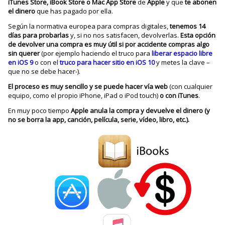
iTunes Store,
iBook Store
o Mac App Store
de
Apple
y que
te abonen
el dinero
que has pagado por ella.
Según la normativa europea para compras digitales,
tenemos 14
días para probarlas
y, si no nos satisfacen, devolverlas.
Esta opción
de devolver una compra es muy útil si por accidente compras algo
sin querer
(por ejemplo haciendo el truco para
liberar espacio libre
en iOS 9
o con el
truco para hacer sitio en iOS 10
y metes la clave –
que no se debe hacer-).
El proceso es muy sencillo y se puede hacer vía web
(con cualquier
equipo, como el propio iPhone, iPad o iPod touch)
o con iTunes
.
En muy poco tiempo
Apple anula la compra y devuelve el dinero (y
no se borra la app, canción, película, serie, vídeo, libro, etc.).