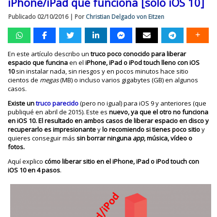
iPhone/iPad que funciona [solo iOS 10]
Publicado
02/10/2016
|
Por
Christian Delgado von Eitzen
En este artículo describo un
truco poco conocido para liberar
espacio que funcina
en el
iPhone, iPad o iPod touch lleno con iOS
10
sin instalar nada, sin riesgos y en pocos minutos hace sitio
cientos de
megas
(MB) o incluso varios gigabytes (GB) en algunos
casos.
Existe un
truco parecido
(pero no igual) para iOS 9 y anteriores (que
publiqué en abril de 2015). Este es
nuevo, ya que el otro no funciona
en iOS 10. El resultado en ambos casos de liberar espacio en disco y
recuperarlo es impresionante
y
lo recomiendo si tienes poco sitio
y
quieres conseguir más
sin borrar ninguna
app
, música, vídeo o
fotos.
Aquí explico
cómo liberar sitio en el iPhone, iPad o iPod touch con
iOS 10 en 4 pasos
.