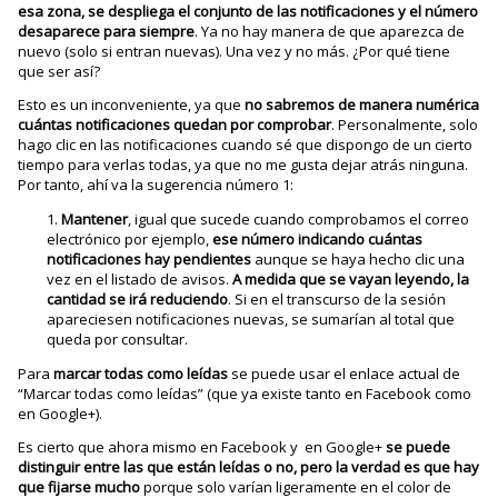
esa zona, se despliega el conjunto de las notificaciones y el número
desaparece para siempre
. Ya no hay manera de que aparezca de
nuevo (solo si entran nuevas). Una vez y no más. ¿Por qué tiene
que ser así?
Esto es un inconveniente, ya que
no sabremos de manera numérica
cuántas notificaciones quedan por comprobar
. Personalmente, solo
hago clic en las notificaciones cuando sé que dispongo de un cierto
tiempo para verlas todas, ya que no me gusta dejar atrás ninguna.
Por tanto, ahí va la sugerencia número 1:
Mantener
, igual que sucede cuando comprobamos el correo
electrónico por ejemplo,
ese
número
indicando
cuántas
notificaciones
hay
pendientes
aunque se haya hecho clic una
vez en el listado de avisos.
A medida que se vayan leyendo, la
cantidad se irá reduciendo
. Si en el transcurso de la sesión
apareciesen notificaciones nuevas, se sumarían al total que
queda por consultar.
Para
marcar todas como leídas
se puede usar el enlace actual de
“Marcar todas como leídas” (que ya existe tanto en Facebook como
en Google+).
Es cierto que ahora mismo en Facebook y en Google+
se puede
distinguir entre las que están leídas o no, pero la verdad es que hay
que fijarse mucho
porque solo varían ligeramente en el color de