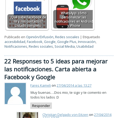
WhatsApp: cómo
¿Qué sabe Facebook de
personalizar las
mí y mis contactos?
notificaciones en Android
Listado completo
y iPhone
Publicado en
Opinión/Difusión
,
Redes sociales
|
Etiquetado
accesibilidad
,
Facebook
,
Google
,
Google Plus
,
Innovación
,
Notificaciones
,
Redes sociales
,
Social Media
,
Usabilidad
22 Responses to 5 ideas para mejorar
las notificaciones. Carta abierta a
Facebook y Google
Fares Kameli
on
27/04/2014 a las 13:27
Muy buenas….Dios mio, te sigo y te comento en
todos los lados :D
Responder
Christian Delgado von Eitzen
on
27/04/2014