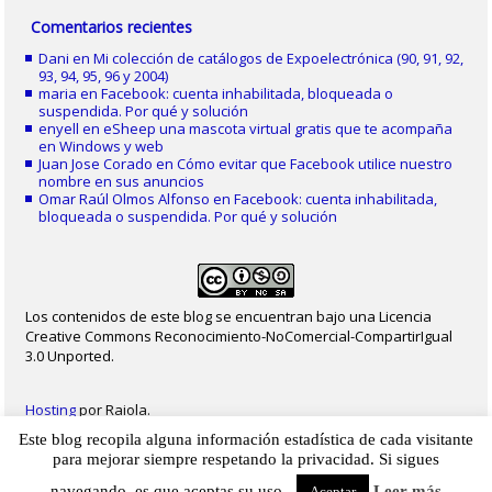
Comentarios recientes
Dani
en
Mi colección de catálogos de Expoelectrónica (90, 91, 92,
93, 94, 95, 96 y 2004)
maria
en
Facebook: cuenta inhabilitada, bloqueada o
suspendida. Por qué y solución
enyell
en
eSheep una mascota virtual gratis que te acompaña
en Windows y web
Juan Jose Corado
en
Cómo evitar que Facebook utilice nuestro
nombre en sus anuncios
Omar Raúl Olmos Alfonso
en
Facebook: cuenta inhabilitada,
bloqueada o suspendida. Por qué y solución
Los contenidos de este blog se encuentran bajo una Licencia
Creative Commons Reconocimiento-NoComercial-CompartirIgual
3.0 Unported.
Hosting
por Raiola.
Este blog recopila alguna información estadística de cada visitante
2023 - Christian Delgado von Eitzen
|
Inicio
|
Contacto
|
Mapa web
|
Aviso legal
para mejorar siempre respetando la privacidad. Si sigues
|
Privacidad
|
Cookies
navegando, es que aceptas su uso.
Leer más
Aceptar