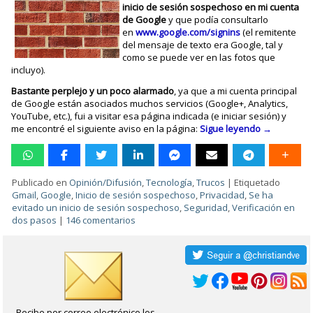
inicio de sesión sospechoso en mi cuenta
de Google
y que podía consultarlo
en
www.google.com/signins
(el remitente
del mensaje de texto era Google, tal y
como se puede ver en las fotos que
incluyo).
Bastante perplejo y un poco alarmado
, ya que a mi cuenta principal
de Google están asociados muchos servicios (Google+, Analytics,
YouTube, etc.), fui a visitar esa página indicada (e iniciar sesión) y
me encontré el siguiente aviso en la página:
Sigue leyendo
→
Publicado en
Opinión/Difusión
,
Tecnología
,
Trucos
|
Etiquetado
Gmail
,
Google
,
Inicio de sesión sospechoso
,
Privacidad
,
Se ha
evitado un inicio de sesión sospechoso
,
Seguridad
,
Verificación en
dos pasos
|
146 comentarios
Recibe por correo electrónico los