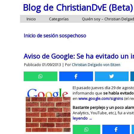
Blog de ChristianDvE (Beta)
Inicio
Categorías
Quién soy – Christian Delga
Inicio de sesión sospechoso
Aviso de Google: Se ha evitado un 
Publicado
01/09/2013
|
Por
Christian Delgado von Eitzen
El pasado jueves día 29 de agost
informando que
se había evitado
en
www.google.com/signins
(el r
Bastante perplejo y un poco ala
Analytics, YouTube, etc.), fui a vi
leyendo
→