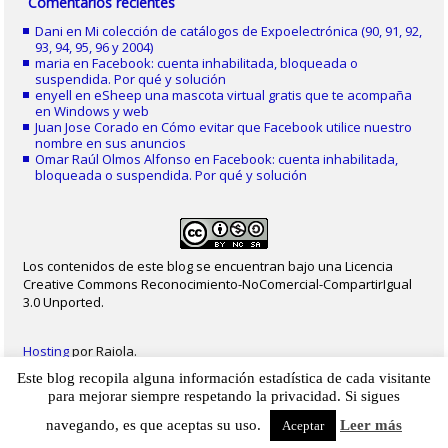
Comentarios recientes
Dani
en
Mi colección de catálogos de Expoelectrónica (90, 91, 92,
93, 94, 95, 96 y 2004)
maria
en
Facebook: cuenta inhabilitada, bloqueada o
suspendida. Por qué y solución
enyell
en
eSheep una mascota virtual gratis que te acompaña
en Windows y web
Juan Jose Corado
en
Cómo evitar que Facebook utilice nuestro
nombre en sus anuncios
Omar Raúl Olmos Alfonso
en
Facebook: cuenta inhabilitada,
bloqueada o suspendida. Por qué y solución
Los contenidos de este blog se encuentran bajo una Licencia
Creative Commons Reconocimiento-NoComercial-CompartirIgual
3.0 Unported.
Hosting
por Raiola.
Este blog recopila alguna información estadística de cada visitante
2023 - Christian Delgado von Eitzen
|
Inicio
|
Contacto
|
Mapa web
|
Aviso legal
para mejorar siempre respetando la privacidad. Si sigues
|
Privacidad
|
Cookies
navegando, es que aceptas su uso.
Leer más
Aceptar