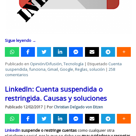
Sigue leyendo
→
Publicado en
Opinión/Difusión
,
Tecnología
|
Etiquetado
Cuenta
suspendida
,
funciona
,
Gmail
,
Google
,
Reglas
,
solución
|
258
comentarios
LinkedIn: Cuenta suspendida o
restringida. Causas y soluciones
Publicado
12/02/2017
|
Por
Christian Delgado von Eitzen
LinkedIn
suspende o restringe cuentas
como cualquier otra
plataforma social, por lo que se debe ser
muy cuidadoso y respetar