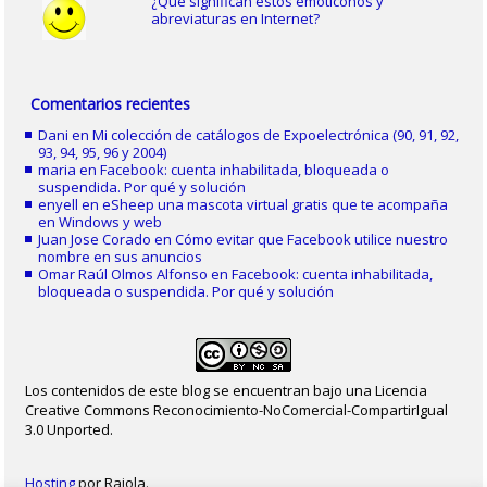
¿Qué significan estos emoticonos y
abreviaturas en Internet?
Comentarios recientes
Dani
en
Mi colección de catálogos de Expoelectrónica (90, 91, 92,
93, 94, 95, 96 y 2004)
maria
en
Facebook: cuenta inhabilitada, bloqueada o
suspendida. Por qué y solución
enyell
en
eSheep una mascota virtual gratis que te acompaña
en Windows y web
Juan Jose Corado
en
Cómo evitar que Facebook utilice nuestro
nombre en sus anuncios
Omar Raúl Olmos Alfonso
en
Facebook: cuenta inhabilitada,
bloqueada o suspendida. Por qué y solución
Los contenidos de este blog se encuentran bajo una Licencia
Creative Commons Reconocimiento-NoComercial-CompartirIgual
3.0 Unported.
Hosting
por Raiola.