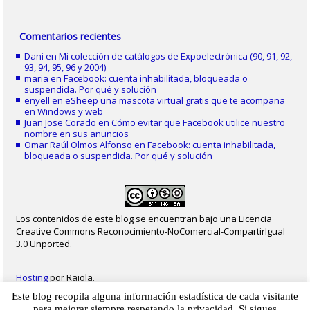
Comentarios recientes
Dani
en
Mi colección de catálogos de Expoelectrónica (90, 91, 92,
93, 94, 95, 96 y 2004)
maria
en
Facebook: cuenta inhabilitada, bloqueada o
suspendida. Por qué y solución
enyell
en
eSheep una mascota virtual gratis que te acompaña
en Windows y web
Juan Jose Corado
en
Cómo evitar que Facebook utilice nuestro
nombre en sus anuncios
Omar Raúl Olmos Alfonso
en
Facebook: cuenta inhabilitada,
bloqueada o suspendida. Por qué y solución
Los contenidos de este blog se encuentran bajo una Licencia
Creative Commons Reconocimiento-NoComercial-CompartirIgual
3.0 Unported.
Hosting
por Raiola.
Este blog recopila alguna información estadística de cada visitante
2023 - Christian Delgado von Eitzen
|
Inicio
|
Contacto
|
Mapa web
|
Aviso legal
para mejorar siempre respetando la privacidad. Si sigues