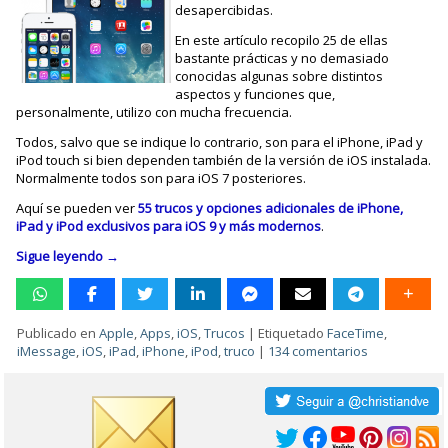
desapercibidas.
En este artículo recopilo 25 de ellas
bastante prácticas y no demasiado
conocidas algunas sobre distintos
aspectos y funciones que,
personalmente, utilizo con mucha frecuencia.
Todos, salvo que se indique lo contrario, son para el iPhone, iPad y
iPod touch si bien dependen también de la versión de iOS instalada.
Normalmente todos son para iOS 7 posteriores.
Aquí se pueden ver
55 trucos y opciones adicionales de iPhone,
iPad y iPod exclusivos para iOS 9 y más modernos
.
Sigue leyendo
→
Publicado en
Apple
,
Apps
,
iOS
,
Trucos
|
Etiquetado
FaceTime
,
iMessage
,
iOS
,
iPad
,
iPhone
,
iPod
,
truco
|
134 comentarios