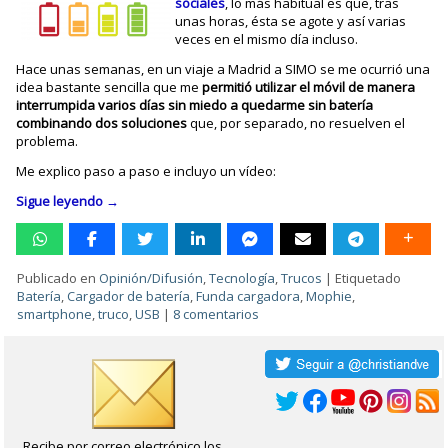
sociales
, lo más habitual es que, tras
unas horas, ésta se agote y así varias
veces en el mismo día incluso.
Hace unas semanas, en un viaje a Madrid a SIMO se me ocurrió una
idea bastante sencilla que me
permitió utilizar el móvil de manera
interrumpida varios días sin miedo a quedarme sin batería
combinando dos soluciones
que, por separado, no resuelven el
problema.
Me explico paso a paso e incluyo un vídeo:
Sigue leyendo
→
Publicado en
Opinión/Difusión
,
Tecnología
,
Trucos
|
Etiquetado
Batería
,
Cargador de batería
,
Funda cargadora
,
Mophie
,
smartphone
,
truco
,
USB
|
8 comentarios
Recibe por correo electrónico los