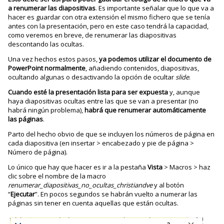
a renumerar las diapositivas
. Es importante señalar que lo que va a
hacer es guardar con otra extensión el mismo fichero que se tenía
antes con la presentación, pero en este caso tendrá la capacidad,
como veremos en breve, de renumerar las diapositivas
descontando las ocultas.
Una vez hechos estos pasos,
ya podemos utilizar el documento de
PowerPoint normalmente
, añadiendo contenidos, diapositivas,
ocultando algunas o desactivando la opción de ocultar
slide
.
Cuando esté la presentación lista para ser expuesta
y, aunque
haya diapositivas ocultas entre las que se van a presentar (no
habrá ningún problema),
habrá que renumerar automáticamente
las páginas
.
Parto del hecho obvio de que se incluyen los números de página en
cada diapositiva (en insertar > encabezado y pie de página >
Número de página).
Lo único que hay que hacer es ir a la pestaña
Vista
> Macros > haz
clic sobre el nombre de la macro
renumerar_diapositivas_no_ocultas_christiandve
y al botón
“
Ejecutar
”. En pocos segundos se habrán vuelto a numerar las
páginas sin tener en cuenta aquellas que están ocultas.