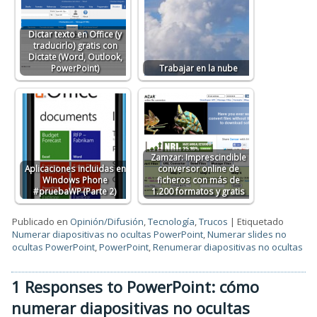
Dictar texto en Office (y
traducirlo) gratis con
Dictate (Word, Outlook,
PowerPoint)
Trabajar en la nube
Zamzar: Imprescindible
Aplicaciones incluidas en
conversor online de
Windows Phone
ficheros con más de
#pruebaWP (Parte 2)
1.200 formatos y gratis
Publicado en
Opinión/Difusión
,
Tecnología
,
Trucos
|
Etiquetado
Numerar diapositivas no ocultas PowerPoint
,
Numerar slides no
ocultas PowerPoint
,
PowerPoint
,
Renumerar diapositivas no ocultas
1 Responses to PowerPoint: cómo
numerar diapositivas no ocultas