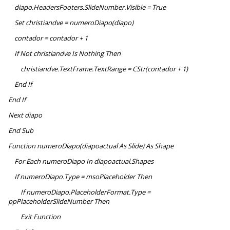
diapo.HeadersFooters.SlideNumber.Visible = True
Set christiandve = numeroDiapo(diapo)
contador = contador + 1
If Not christiandve Is Nothing Then
christiandve.TextFrame.TextRange = CStr(contador + 1)
End If
End If
Next diapo
End Sub
Function numeroDiapo(diapoactual As Slide) As Shape
For Each numeroDiapo In diapoactual.Shapes
If numeroDiapo.Type = msoPlaceholder Then
If numeroDiapo.PlaceholderFormat.Type =
ppPlaceholderSlideNumber Then
Exit Function