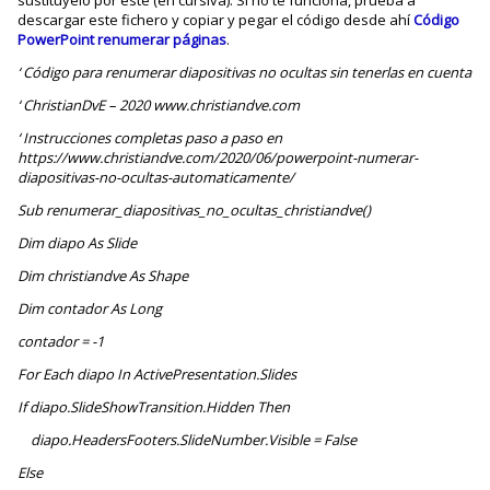
descargar este fichero y copiar y pegar el código desde ahí
Código
PowerPoint renumerar páginas
.
‘ Código para renumerar diapositivas no ocultas sin tenerlas en cuenta
‘ ChristianDvE – 2020 www.christiandve.com
‘ Instrucciones completas paso a paso en
https://www.christiandve.com/2020/06/powerpoint-numerar-
diapositivas-no-ocultas-automaticamente/
Sub renumerar_diapositivas_no_ocultas_christiandve()
Dim diapo As Slide
Dim christiandve As Shape
Dim contador As Long
contador = -1
For Each diapo In ActivePresentation.Slides
If diapo.SlideShowTransition.Hidden Then
diapo.HeadersFooters.SlideNumber.Visible = False
Else