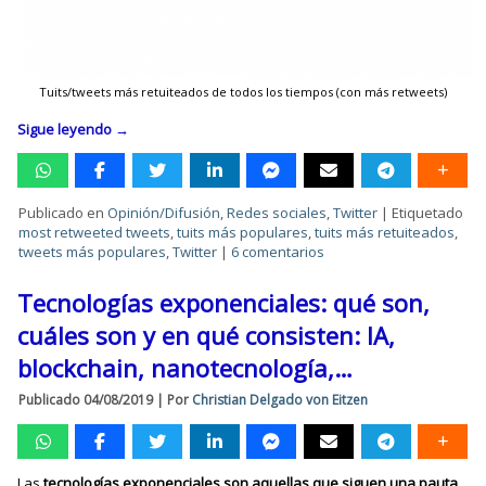
Tuits/tweets más retuiteados de todos los tiempos (con más retweets)
Sigue leyendo
→
Publicado en
Opinión/Difusión
,
Redes sociales
,
Twitter
|
Etiquetado
most retweeted tweets
,
tuits más populares
,
tuits más retuiteados
,
tweets más populares
,
Twitter
|
6 comentarios
Tecnologías exponenciales: qué son,
cuáles son y en qué consisten: IA,
blockchain, nanotecnología,…
Publicado
04/08/2019
|
Por
Christian Delgado von Eitzen
Las
tecnologías exponenciales son aquellas que siguen una pauta