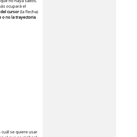
 que no haya saltos.
más ocupará el
 del cursor
(la flecha)
 o no la trayectoria
 cuál se quiere usar