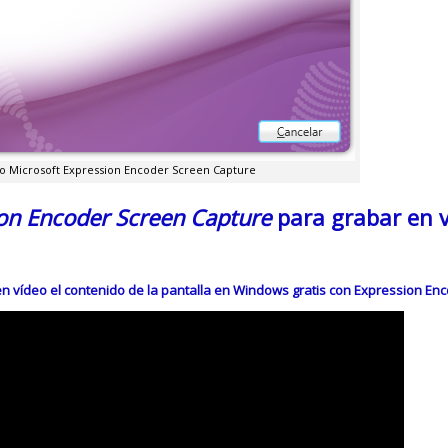
do Microsoft Expression Encoder Screen Capture
ion Encoder Screen Capture
para grabar en v
n vídeo el contenido de la pantalla en Windows gratis con Expression En