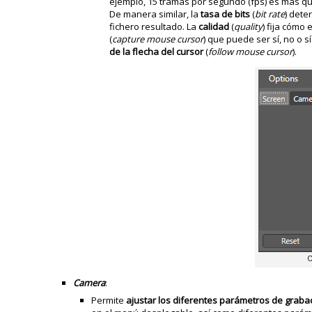
ejemplo, 15 tramas por segundo (fps) es más qu
De manera similar, la
tasa de bits
(
bit rate
) dete
fichero resultado. La
calidad
(
quality
) fija cómo
(
capture mouse cursor
) que puede ser sí, no o s
de la flecha del cursor
(
follow mouse cursor
).
O
Camera
:
Permite
ajustar los diferentes parámetros de grab