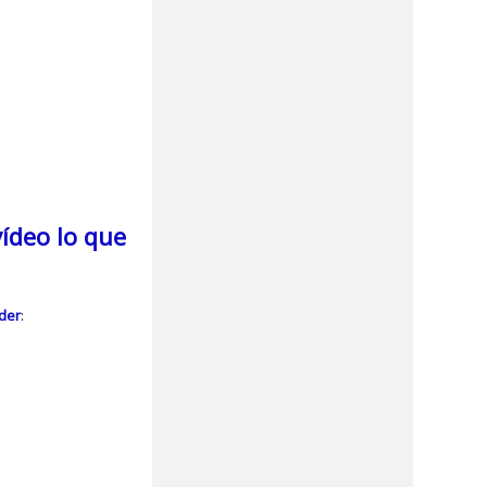
ídeo lo que
cder
: