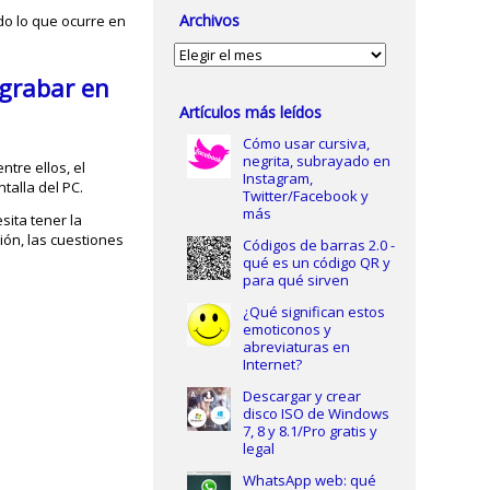
Archivos
odo lo que ocurre en
Archivos
grabar en
Artículos más leídos
Cómo usar cursiva,
negrita, subrayado en
 entre ellos, el
Instagram,
talla del PC.
Twitter/Facebook y
más
sita tener la
ón, las cuestiones
Códigos de barras 2.0 -
qué es un código QR y
para qué sirven
¿Qué significan estos
emoticonos y
abreviaturas en
Internet?
Descargar y crear
disco ISO de Windows
7, 8 y 8.1/Pro gratis y
legal
WhatsApp web: qué