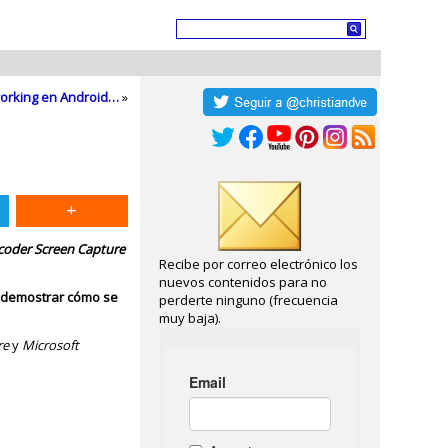
tworking en Android…
»
coder Screen Capture
Recibe por correo electrónico los
nuevos contenidos para no
a
demostrar cómo se
perderte ninguno (frecuencia
muy baja).
re
y
Microsoft