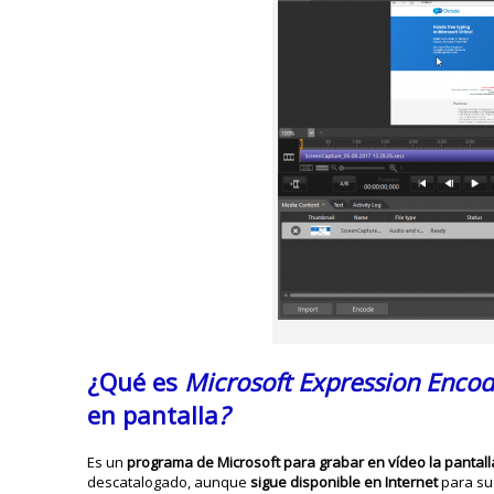
¿Qué es
Microsoft Expression Encod
en pantalla
?
Es un
programa de Microsoft
para grabar en vídeo la pantall
descatalogado, aunque
sigue disponible en Internet
para su 