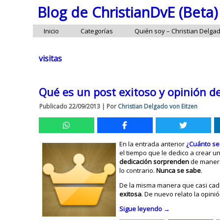
Blog de ChristianDvE (Beta)
Inicio
Categorías
Quién soy – Christian Delga
visitas
Qué es un post exitoso y opinión d
Publicado
22/09/2013
|
Por
Christian Delgado von Eitzen
En la entrada anterior
¿Cuánto se
el tiempo que le dedico a crear u
dedicación sorprenden
de manera 
lo contrario.
Nunca se sabe
.
De la misma manera que casi cada
exitosa
. De nuevo relato la opini
Sigue leyendo
→