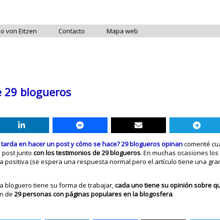
do von Eitzen
Contacto
Mapa web
e 29 blogueros
 tarda en hacer un post y cómo se hace? 29 blogueros opinan
comenté cuá
n post junto
con los testimonios de 29 blogueros
. En muchas ocasiones lo
positiva (se espera una respuesta normal pero el artículo tiene una gra
 bloguero tiene su forma de trabajar,
cada uno tiene su opinión sobre q
ón de
29 personas con páginas populares en la blogosfera
.