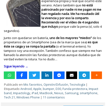
experiencia propia y real que ocurrió este
verano. Aclaro también que
no está
patrocinado por nadie ni me pagan mi me
han regalado nada
.
Me ha resultado útil
la vivencia y por eso la comparto
.
Recomiendo ver el vídeo de 4 segundos
que incluyo
porque vale la pena (sí, solo 4
segundos).
Junto con quedarse sin batería,
uno de los mayores “miedos”
de los
propietarios de un Smartphone (sea de la marca que sea)
es que
éste se caiga y se rompa la pantalla
(o el terminal entero). Yo
tampoco soy una excepción. También confieso que siempre me han
llamado la atención las fundas protectoras aunque dudaba que de
verdad eviten la rotura. Ya no dudo…
Sigue leyendo
→
Publicado en
Mis favoritos
,
Opinión/Difusión
,
Tecnología
|
Etiquetado
Android
,
Apple
,
bumper
,
D30
,
Funda protectora
,
Impact
band
,
Impactology
,
iPad
,
MacBook
,
Nexus
,
Samsung
,
smartphone
,
Tech 21
,
Windows Phone
|
11 comentarios