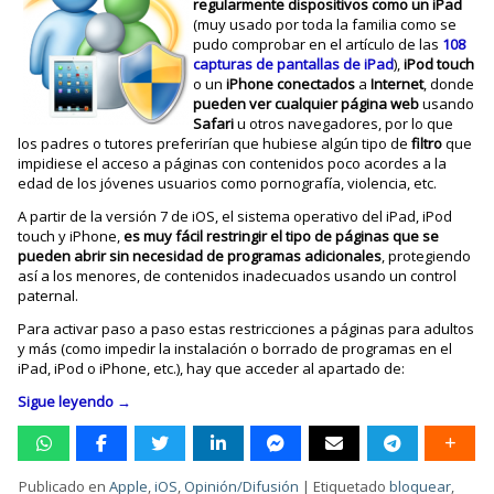
regularmente dispositivos como un iPad
(muy usado por toda la familia como se
pudo comprobar en el artículo de las
108
capturas de pantallas de iPad
),
iPod
touch
o un
iPhone
conectados
a
Internet
, donde
pueden ver cualquier página
web
usando
Safari
u otros navegadores, por lo que
los padres o tutores preferirían que hubiese algún tipo de
filtro
que
impidiese el acceso a páginas con contenidos poco acordes a la
edad de los jóvenes usuarios como pornografía, violencia, etc.
A partir de la versión 7 de iOS, el sistema operativo del iPad, iPod
touch y iPhone,
es muy fácil
restringir el tipo de páginas que se
pueden abrir sin necesidad de programas adicionales
, protegiendo
así a los menores, de contenidos inadecuados usando un control
paternal.
Para activar paso a paso estas restricciones a páginas para adultos
y más (como impedir la instalación o borrado de programas en el
iPad, iPod o iPhone, etc.), hay que acceder al apartado de:
Sigue leyendo
→
Publicado en
Apple
,
iOS
,
Opinión/Difusión
|
Etiquetado
bloquear
,