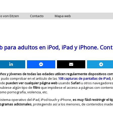
do von Eitzen
Contacto
Mapa web
para adultos en iPod, iPad y iPhone. Cont
iños y jóvenes de todas las edades utilicen regularmente dispositivos co
e pudo comprobar en el artículo de las
108 capturas de pantallas de iPad
),
onde
pueden ver cualquier página
web
usando
Safari
u otros navegadores,
 hubiese algún tipo de
filtro
que impidiese el acceso a páginas con conten
omo pornografía, violencia, etc.
l sistema operativo del iPad, iPod touch y iPhone,
es muy fácil
restringir el 
rogramas adicionales
, protegiendo así a los menores, de contenidos ina