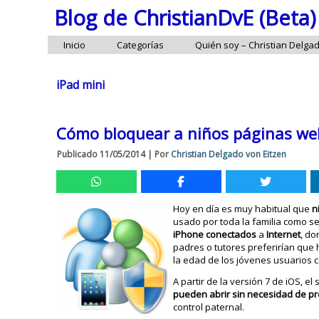
Blog de ChristianDvE (Beta)
Inicio
Categorías
Quién soy – Christian Delga
iPad mini
Cómo bloquear a niños páginas web 
Publicado
11/05/2014
|
Por
Christian Delgado von Eitzen
Hoy en día es muy habitual que
n
usado por toda la familia como s
iPhone
conectados
a
Internet
, d
padres o tutores preferirían que
la edad de los jóvenes usuarios c
A partir de la versión 7 de iOS, e
pueden abrir sin necesidad de p
control paternal.