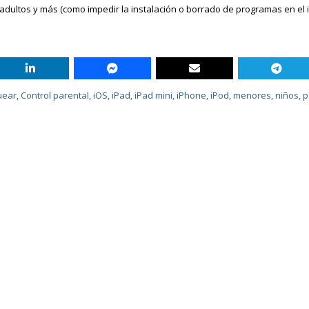
adultos y más (como impedir la instalación o borrado de programas en el 
uear
,
Control parental
,
iOS
,
iPad
,
iPad mini
,
iPhone
,
iPod
,
menores
,
niños
,
p