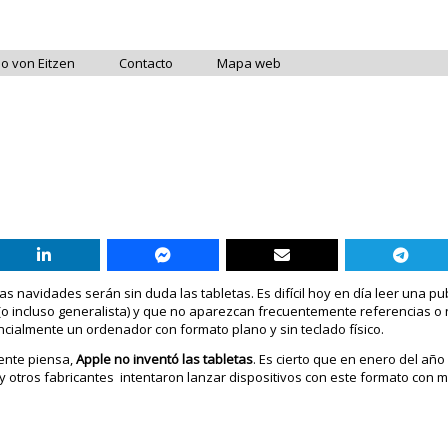
do von Eitzen
Contacto
Mapa web
as navidades serán sin duda las tabletas. Es difícil hoy en día leer una pu
(o incluso generalista) y que no aparezcan frecuentemente referencias o n
cialmente un ordenador con formato plano y sin teclado físico.
ente piensa,
Apple no inventó las tabletas
. Es cierto que en enero del añ
 otros fabricantes intentaron lanzar dispositivos con este formato con m