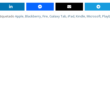
tiquetado
Apple
,
Blackberry
,
Fire
,
Galaxy Tab
,
iPad
,
Kindle
,
Microsoft
,
Play