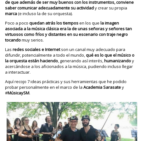
de que además de ser muy buenos con los instrumentos, conviene
saber comunicar adecuadamente su actividad
y crear su propia
marca
(e incluso la de su orquesta).
Poco a poco
quedan atrás los tiempos
en los que
la imagen
asociada a la música clásica era la de unas señoras y señores tan
virtuosos como fríos y distantes en su escenario con traje negro
tocando
muy serios.
Las
redes sociales e Internet
son un canal muy adecuado para
difundir, potencialmente a todo el mundo,
qué es lo que el músico o
la orquesta están haciendo
, generando así interés,
humanizando
y
acercándose a los aficionados a la música, pudiendo incluso llegar
a interactuar.
Aquí recojo 7 ideas prácticas y sus herramientas que he podido
probar personalmente en el marco de la
Academia Sarasate
y
#
MúsicaySM
.