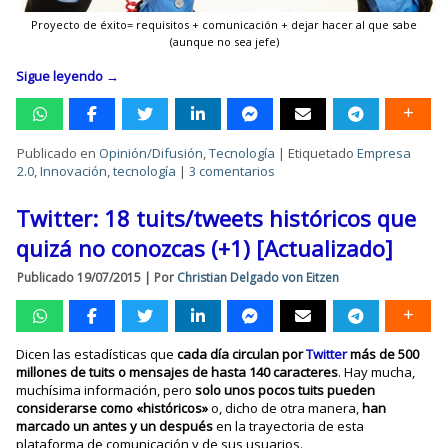
Proyecto de éxito= requisitos + comunicación + dejar hacer al que sabe
(aunque no sea jefe)
Sigue leyendo
→
Publicado en
Opinión/Difusión
,
Tecnología
|
Etiquetado
Empresa
2.0
,
Innovación
,
tecnología
|
3 comentarios
Twitter: 18 tuits/tweets históricos que
quizá no conozcas (+1) [Actualizado]
Publicado
19/07/2015
|
Por
Christian Delgado von Eitzen
Dicen las estadísticas que
cada día circulan por
Twitter
más de 500
millones de tuits o mensajes de hasta 140 caracteres
. Hay mucha,
muchísima información, pero
solo unos pocos tuits pueden
considerarse como «históricos»
o, dicho de otra manera,
han
marcado un antes y un después
en la trayectoria de esta
plataforma de comunicación y de sus usuarios.