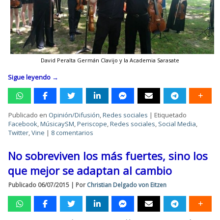
David Peralta Germán Clavijo y la Academia Sarasate
Sigue leyendo
→
Publicado en
Opinión/Difusión
,
Redes sociales
|
Etiquetado
Facebook
,
MúsicaySM
,
Periscope
,
Redes sociales
,
Social Media
,
Twitter
,
Vine
|
8 comentarios
No sobreviven los más fuertes, sino los
que mejor se adaptan al cambio
Publicado
06/07/2015
|
Por
Christian Delgado von Eitzen