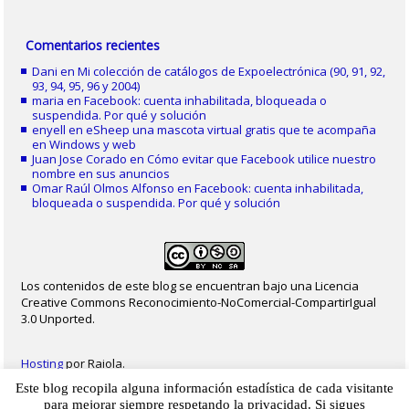
Comentarios recientes
Dani
en
Mi colección de catálogos de Expoelectrónica (90, 91, 92,
93, 94, 95, 96 y 2004)
maria
en
Facebook: cuenta inhabilitada, bloqueada o
suspendida. Por qué y solución
enyell
en
eSheep una mascota virtual gratis que te acompaña
en Windows y web
Juan Jose Corado
en
Cómo evitar que Facebook utilice nuestro
nombre en sus anuncios
Omar Raúl Olmos Alfonso
en
Facebook: cuenta inhabilitada,
bloqueada o suspendida. Por qué y solución
Los contenidos de este blog se encuentran bajo una Licencia
Creative Commons Reconocimiento-NoComercial-CompartirIgual
3.0 Unported.
Hosting
por Raiola.
Este blog recopila alguna información estadística de cada visitante
2023 - Christian Delgado von Eitzen
|
Inicio
|
Contacto
|
Mapa web
|
Aviso legal
para mejorar siempre respetando la privacidad. Si sigues