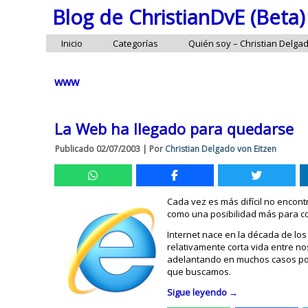
Blog de ChristianDvE (Beta)
Inicio
Categorías
Quién soy – Christian Delga
www
La Web ha llegado para quedarse
Publicado
02/07/2003
|
Por
Christian Delgado von Eitzen
Cada vez es más difícil no encontr
como una posibilidad más para c
Internet nace en la década de los
relativamente corta vida entre 
adelantando en muchos casos por v
que buscamos.
Sigue leyendo
→