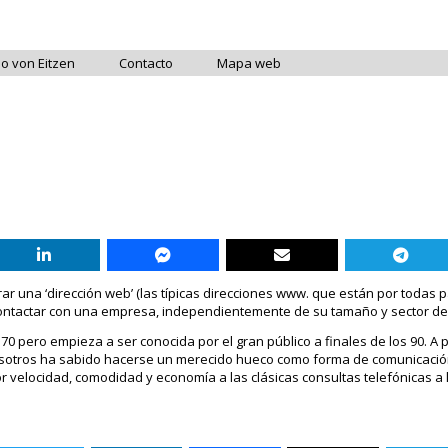
do von Eitzen
Contacto
Mapa web
ar una ‘dirección web’ (las típicas direcciones www. que están por todas p
ontactar con una empresa, independientemente de su tamaño y sector de 
 70 pero empieza a ser conocida por el gran público a finales de los 90. A 
nosotros ha sabido hacerse un merecido hueco como forma de comunicació
elocidad, comodidad y economía a las clásicas consultas telefónicas a la