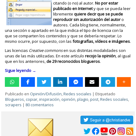
citando (o no) al autor.
No por estar
publicado en Internet
y que se pueda leer
libremente
quiere decir que se puede
reproducir sin autorización del autor
o
autores. Cada blog tiene, normalmente,
una sección o apartado en la que indica el tipo de licencia con la
que se comparten los contenidos y que se debería respetar. Lo
mismo ocurre, por supuesto, con las
fotografías, vídeos e imágenes
.
Las licencias
Creative commons
en sus distintas modalidades son
unas de las más utilizadas. En este artículo
recojo la opinión
, al igual
que en los anteriores,
de 29 reconocidos blogueros
.
Sigue leyendo
→
Publicado en
Opinión/Difusión
,
Redes sociales
|
Etiquetado
Blogueros
,
copiar
,
inspiración
,
opinión
,
plagio
,
post
,
Redes sociales
,
scrapers
|
80 comentarios