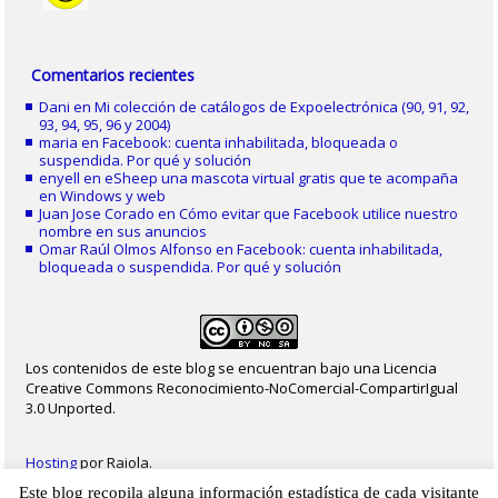
Comentarios recientes
Dani
en
Mi colección de catálogos de Expoelectrónica (90, 91, 92,
93, 94, 95, 96 y 2004)
maria
en
Facebook: cuenta inhabilitada, bloqueada o
suspendida. Por qué y solución
enyell
en
eSheep una mascota virtual gratis que te acompaña
en Windows y web
Juan Jose Corado
en
Cómo evitar que Facebook utilice nuestro
nombre en sus anuncios
Omar Raúl Olmos Alfonso
en
Facebook: cuenta inhabilitada,
bloqueada o suspendida. Por qué y solución
Los contenidos de este blog se encuentran bajo una Licencia
Creative Commons Reconocimiento-NoComercial-CompartirIgual
3.0 Unported.
Hosting
por Raiola.
Este blog recopila alguna información estadística de cada visitante