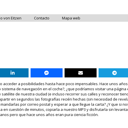
do von Eitzen
Contacto
Mapa web
do acceder a posibilidades hasta hace poco impensables. Hace unos años
 sistema de navegación en el coche?, ¿que podríamos visitar una página 
satélite de nuestra ciudad (e incluso recorrer sus calles y reconocer tien
artir en segundos las fotografías recién hechas (sin necesidad de revel
 mandarlas por correo postal y esperar a que llegue la carta? ¿Y que si n
en cuestión de minutos, copiarla a nuestro MP3 y disfrutarla sin levanta
nos pero que hace unos años eran pura ciencia ficción.