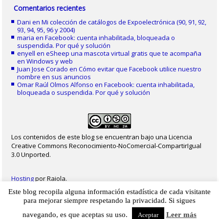
Comentarios recientes
Dani
en
Mi colección de catálogos de Expoelectrónica (90, 91, 92,
93, 94, 95, 96 y 2004)
maria
en
Facebook: cuenta inhabilitada, bloqueada o
suspendida. Por qué y solución
enyell
en
eSheep una mascota virtual gratis que te acompaña
en Windows y web
Juan Jose Corado
en
Cómo evitar que Facebook utilice nuestro
nombre en sus anuncios
Omar Raúl Olmos Alfonso
en
Facebook: cuenta inhabilitada,
bloqueada o suspendida. Por qué y solución
Los contenidos de este blog se encuentran bajo una Licencia
Creative Commons Reconocimiento-NoComercial-CompartirIgual
3.0 Unported.
Hosting
por Raiola.
Este blog recopila alguna información estadística de cada visitante
2023 - Christian Delgado von Eitzen
|
Inicio
|
Contacto
|
Mapa web
|
Aviso legal
para mejorar siempre respetando la privacidad. Si sigues
|
Privacidad
|
Cookies
navegando, es que aceptas su uso.
Leer más
Aceptar