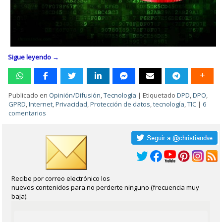
Sigue leyendo
→
Publicado en
Opinión/Difusión
,
Tecnología
|
Etiquetado
DPD
,
DPO
,
GPRD
,
Internet
,
Privacidad
,
Protección de datos
,
tecnología
,
TIC
|
6
comentarios
Recibe por correo electrónico los
nuevos contenidos para no perderte ninguno (frecuencia muy
baja).