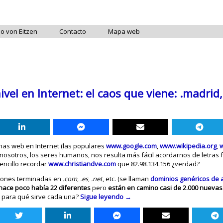
do von Eitzen
Contacto
Mapa web
el en Internet: el caos que viene: .madrid, 
inas web en Internet (las populares
www.google.com
,
www.wikipedia.org
,
nosotros, los seres humanos, nos resulta más fácil acordarnos de letra
ncillo recordar
www.christiandve.com
que 82.98.134.156 ¿verdad?
cciones terminadas en
.com
,
.es
,
.net
, etc. (se llaman
dominios genéricos de a
hace poco había 22 diferentes
pero
están en camino casi de 2.000 nueva
y para qué sirve cada una?
Sigue leyendo
→