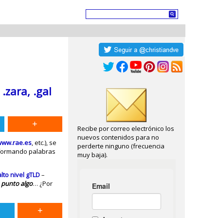
.zara, .gal
Recibe por correo electrónico los
nuevos contenidos para no
www.rae.es
, etc.), se
perderte ninguno (frecuencia
s formando palabras
muy baja).
lto nivel gTLD
–
s
punto algo
… ¿Por