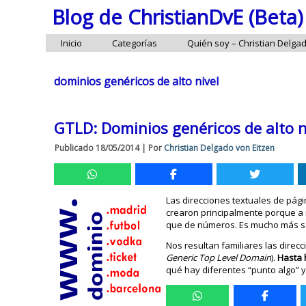
Blog de ChristianDvE (Beta)
Inicio
Categorías
Quién soy – Christian Delga
dominios genéricos de alto nivel
GTLD: Dominios genéricos de alto niv
Publicado
18/05/2014
|
Por
Christian Delgado von Eitzen
Las direcciones textuales de pág
crearon principalmente porque a 
que de números. Es mucho más se
Nos resultan familiares las dire
Generic Top Level Domain
).
Hasta 
qué hay diferentes “punto algo” 