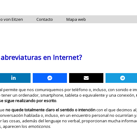
do von Eitzen
Contacto
Mapa web
 abreviaturas en Internet?
ual permite que nos comuniquemos por teléfono o, incluso, con sonido e i
 tener un ordenador, smartphone, tableta o equivalente y una conexión,
e sigue realizando por escrito
.
que
no quede totalmente claro el sentido o intención
con el que decimos al
onversación hablada o, incluso, en un encuentro personal no ocurrirían y
r las cosas, además del lenguaje no verbal, proporcionan mucha informac
s, aparecen los
emoticonos
.