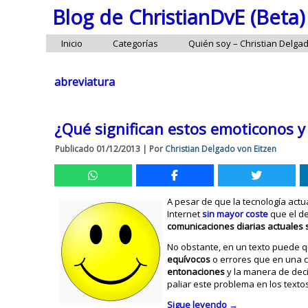
Blog de ChristianDvE (Beta)
Inicio
Categorías
Quién soy – Christian Delga
abreviatura
¿Qué significan estos emoticonos y
Publicado
01/12/2013
|
Por
Christian Delgado von Eitzen
A pesar de que la tecnología act
Internet
sin mayor coste
que el de
comunicaciones diarias actuales s
No obstante, en un texto puede 
equívocos
o errores que en una c
entonaciones
y la manera de deci
paliar este problema en los texto
Sigue leyendo
→