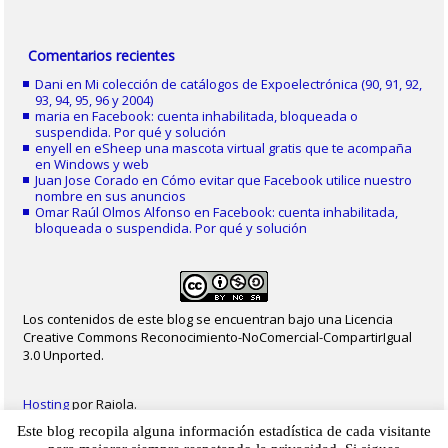
Comentarios recientes
Dani
en
Mi colección de catálogos de Expoelectrónica (90, 91, 92,
93, 94, 95, 96 y 2004)
maria
en
Facebook: cuenta inhabilitada, bloqueada o
suspendida. Por qué y solución
enyell
en
eSheep una mascota virtual gratis que te acompaña
en Windows y web
Juan Jose Corado
en
Cómo evitar que Facebook utilice nuestro
nombre en sus anuncios
Omar Raúl Olmos Alfonso
en
Facebook: cuenta inhabilitada,
bloqueada o suspendida. Por qué y solución
Los contenidos de este blog se encuentran bajo una Licencia
Creative Commons Reconocimiento-NoComercial-CompartirIgual
3.0 Unported.
Hosting
por Raiola.
Este blog recopila alguna información estadística de cada visitante
2023 - Christian Delgado von Eitzen
|
Inicio
|
Contacto
|
Mapa web
|
Aviso legal