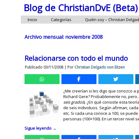
Blog de ChristianDvE (Beta)
Inicio
Categorías
Quién soy – Christian Delga
Archivo mensual:
noviembre 2008
Relacionarse con todo el mundo
Publicado
03/11/2008
|
Por
Christian Delgado von Eitzen
¿Me creerían si les digo que conozco a 
Richard Gere? Probablemente no, pero… 
seis grados
). ¿En qué consiste esta teo
de seis individuos. Según afirman, cad
etc. Si cada una conoce a 100, se pued
personas (100×100). En un tercer nivel s
Sigue leyendo
→