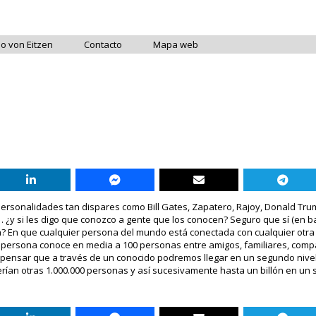
do von Eitzen
Contacto
Mapa web
personalidades tan dispares como Bill Gates, Zapatero, Rajoy, Donald Tru
¿y si les digo que conozco a gente que los conocen? Seguro que sí (en b
ría? En que cualquier persona del mundo está conectada con cualquier otr
a persona conoce en media a 100 personas entre amigos, familiares, comp
e pensar que a través de un conocido podremos llegar en un segundo nivel
erían otras 1.000.000 personas y así sucesivamente hasta un billón en un 