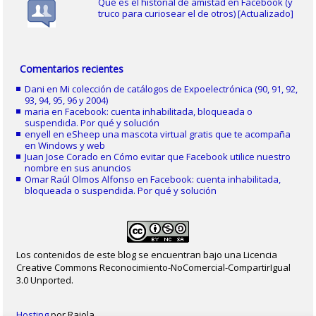
Qué es el historial de amistad en Facebook (y
truco para curiosear el de otros) [Actualizado]
Comentarios recientes
Dani
en
Mi colección de catálogos de Expoelectrónica (90, 91, 92,
93, 94, 95, 96 y 2004)
maria
en
Facebook: cuenta inhabilitada, bloqueada o
suspendida. Por qué y solución
enyell
en
eSheep una mascota virtual gratis que te acompaña
en Windows y web
Juan Jose Corado
en
Cómo evitar que Facebook utilice nuestro
nombre en sus anuncios
Omar Raúl Olmos Alfonso
en
Facebook: cuenta inhabilitada,
bloqueada o suspendida. Por qué y solución
Los contenidos de este blog se encuentran bajo una Licencia
Creative Commons Reconocimiento-NoComercial-CompartirIgual
3.0 Unported.
Hosting
por Raiola.