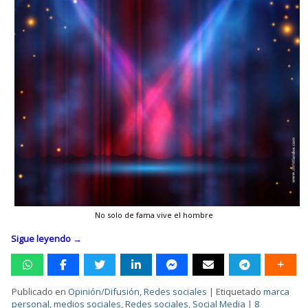
No solo de fama vive el hombre
Sigue leyendo
→
Publicado en
Opinión/Difusión
,
Redes sociales
|
Etiquetado
marca
personal
,
medios sociales
,
Redes sociales
,
Social Media
|
8