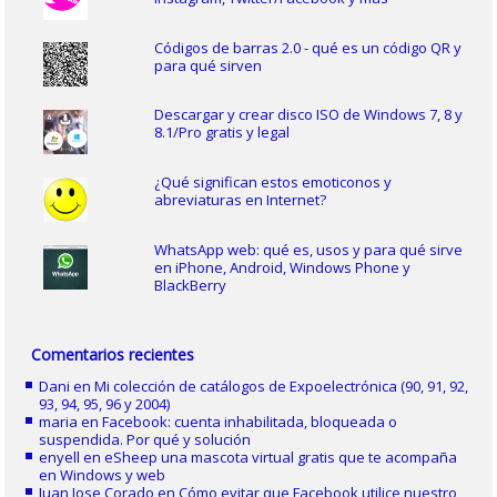
Códigos de barras 2.0 - qué es un código QR y
para qué sirven
Descargar y crear disco ISO de Windows 7, 8 y
8.1/Pro gratis y legal
¿Qué significan estos emoticonos y
abreviaturas en Internet?
WhatsApp web: qué es, usos y para qué sirve
en iPhone, Android, Windows Phone y
BlackBerry
Comentarios recientes
Dani
en
Mi colección de catálogos de Expoelectrónica (90, 91, 92,
93, 94, 95, 96 y 2004)
maria
en
Facebook: cuenta inhabilitada, bloqueada o
suspendida. Por qué y solución
enyell
en
eSheep una mascota virtual gratis que te acompaña
en Windows y web
Juan Jose Corado
en
Cómo evitar que Facebook utilice nuestro