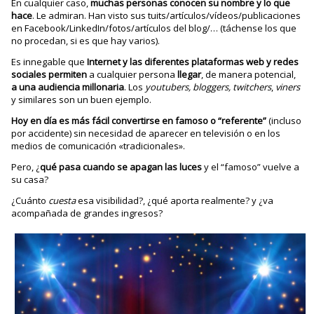
En cualquier caso,
muchas personas conocen su nombre y lo que
hace
. Le admiran. Han visto sus tuits/artículos/vídeos/publicaciones
en Facebook/LinkedIn/fotos/artículos del blog/… (táchense los que
no procedan, si es que hay varios).
Es innegable que
Internet y las diferentes plataformas web y redes
sociales permiten
a cualquier persona
llegar
, de manera potencial,
a una audiencia
millonaria
. Los
youtubers, bloggers, twitchers
,
viners
y similares son un buen ejemplo.
Hoy en día es más fácil convertirse en famoso o “referente”
(incluso
por accidente) sin necesidad de aparecer en televisión o en los
medios de comunicación «tradicionales».
Pero, ¿
qué pasa cuando se apagan las luces
y el “famoso” vuelve a
su casa?
¿Cuánto
cuesta
esa visibilidad?, ¿qué aporta realmente? y ¿va
acompañada de grandes ingresos?