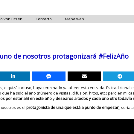
do von Eitzen
Contacto
Mapa web
a uno de nosotros protagonizará #FelizAño
, o quizá incluso, haya terminado ya al leer esta entrada. Es tradicional 
o que ha sido el año (número de visitas, difusión, hitos, etc.) pero en mi c
dos por estar ahí en este año
y
desearos a todos y cada uno otro todavía 
 nosotros es el
protagonista de una que está a punto de empezar
), sería
!