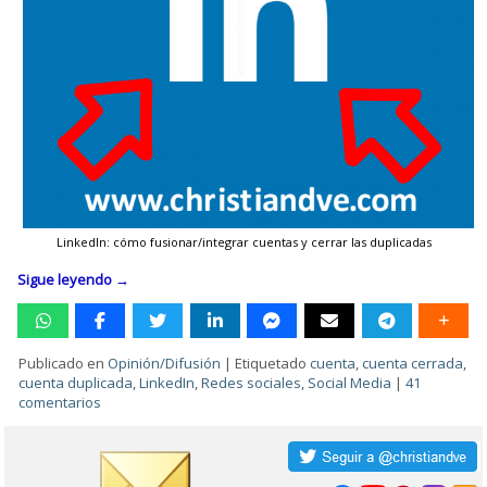
LinkedIn: cómo fusionar/integrar cuentas y cerrar las duplicadas
Sigue leyendo
→
Publicado en
Opinión/Difusión
|
Etiquetado
cuenta
,
cuenta cerrada
,
cuenta duplicada
,
LinkedIn
,
Redes sociales
,
Social Media
|
41
comentarios