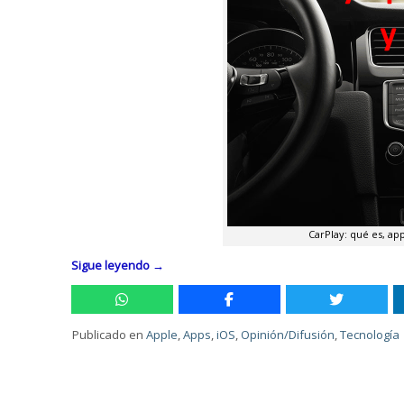
CarPlay: qué es, ap
Sigue leyendo
→
Publicado en
Apple
,
Apps
,
iOS
,
Opinión/Difusión
,
Tecnología