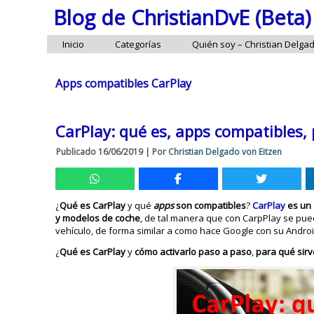
Blog de ChristianDvE (Beta)
Inicio
Categorías
Quién soy – Christian Delga
Apps compatibles CarPlay
CarPlay: qué es, apps compatibles,
Publicado
16/06/2019
|
Por
Christian Delgado von Eitzen
¿
Qué es CarPlay
y qué
apps
son compatibles
?
CarPlay
es un 
y modelos de coche
, de tal manera que con CarpPlay se pued
vehículo, de forma similar a como hace Google con su Androi
¿
Qué es CarPlay
y
cómo activarlo paso a paso
,
para qué sirv