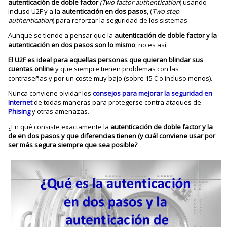
autenticación de doble factor
(Two factor authentication
) usando
incluso U2F y a la
autenticación en dos pasos
, (
Two step
authentication
) para reforzar la seguridad de los sistemas.
Aunque se tiende a pensar que la
autenticación de doble factor y la
autenticación en dos pasos son lo mismo
, no es así.
El U2F es ideal para aquellas personas que quieran blindar sus
cuentas online
y que siempre tienen problemas con las
contraseñas y por un coste muy bajo (sobre 15 € o incluso menos).
Nunca conviene olvidar los
consejos para mejorar la seguridad en
Internet
de todas maneras para protegerse contra ataques de
Phising
y otras amenazas.
¿En qué consiste exactamente la
autenticación de doble factor y la
de en dos pasos y que diferencias tienen (y cuál conviene usar por
ser más segura siempre que sea posible?