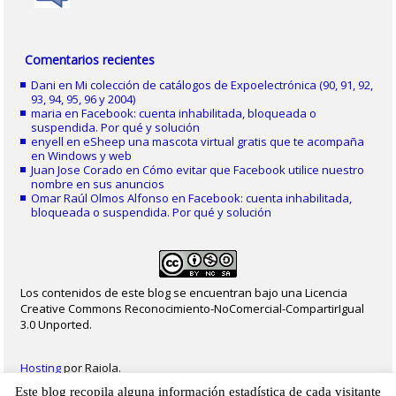
Comentarios recientes
Dani
en
Mi colección de catálogos de Expoelectrónica (90, 91, 92,
93, 94, 95, 96 y 2004)
maria
en
Facebook: cuenta inhabilitada, bloqueada o
suspendida. Por qué y solución
enyell
en
eSheep una mascota virtual gratis que te acompaña
en Windows y web
Juan Jose Corado
en
Cómo evitar que Facebook utilice nuestro
nombre en sus anuncios
Omar Raúl Olmos Alfonso
en
Facebook: cuenta inhabilitada,
bloqueada o suspendida. Por qué y solución
Los contenidos de este blog se encuentran bajo una Licencia
Creative Commons Reconocimiento-NoComercial-CompartirIgual
3.0 Unported.
Hosting
por Raiola.
Este blog recopila alguna información estadística de cada visitante