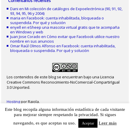
Comentarios recientes
Dani
en
Mi colección de catálogos de Expoelectrónica (90, 91, 92,
93, 94, 95, 96 y 2004)
maria
en
Facebook: cuenta inhabilitada, bloqueada o
suspendida. Por qué y solución
enyell
en
eSheep una mascota virtual gratis que te acompaña
en Windows y web
Juan Jose Corado
en
Cómo evitar que Facebook utilice nuestro
nombre en sus anuncios
Omar Raúl Olmos Alfonso
en
Facebook: cuenta inhabilitada,
bloqueada o suspendida. Por qué y solución
Los contenidos de este blog se encuentran bajo una Licencia
Creative Commons Reconocimiento-NoComercial-CompartirIgual
3.0 Unported.
Hosting
por Raiola.
Este blog recopila alguna información estadística de cada visitante
2023 - Christian Delgado von Eitzen
|
Inicio
|
Contacto
|
Mapa web
|
Aviso legal
para mejorar siempre respetando la privacidad. Si sigues
|
Privacidad
|
Cookies
navegando, es que aceptas su uso.
Leer más
Aceptar