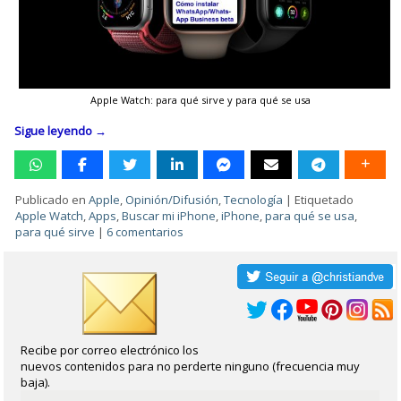
Apple Watch: para qué sirve y para qué se usa
Sigue leyendo
→
Publicado en
Apple
,
Opinión/Difusión
,
Tecnología
|
Etiquetado
Apple Watch
,
Apps
,
Buscar mi iPhone
,
iPhone
,
para qué se usa
,
para qué sirve
|
6 comentarios
Recibe por correo electrónico los
nuevos contenidos para no perderte ninguno (frecuencia muy
baja).