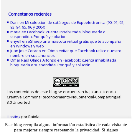
Comentarios recientes
Dani
en
Mi colección de catálogos de Expoelectrónica (90, 91, 92,
93, 94, 95, 96 y 2004)
maria
en
Facebook: cuenta inhabilitada, bloqueada o
suspendida. Por qué y solución
enyell
en
eSheep una mascota virtual gratis que te acompaña
en Windows y web
Juan Jose Corado
en
Cómo evitar que Facebook utilice nuestro
nombre en sus anuncios
Omar Raúl Olmos Alfonso
en
Facebook: cuenta inhabilitada,
bloqueada o suspendida. Por qué y solución
Los contenidos de este blog se encuentran bajo una Licencia
Creative Commons Reconocimiento-NoComercial-CompartirIgual
3.0 Unported.
Hosting
por Raiola.
Este blog recopila alguna información estadística de cada visitante
2023 - Christian Delgado von Eitzen
|
Inicio
|
Contacto
|
Mapa web
|
Aviso legal
para mejorar siempre respetando la privacidad. Si sigues