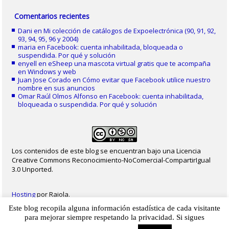
Comentarios recientes
Dani
en
Mi colección de catálogos de Expoelectrónica (90, 91, 92,
93, 94, 95, 96 y 2004)
maria
en
Facebook: cuenta inhabilitada, bloqueada o
suspendida. Por qué y solución
enyell
en
eSheep una mascota virtual gratis que te acompaña
en Windows y web
Juan Jose Corado
en
Cómo evitar que Facebook utilice nuestro
nombre en sus anuncios
Omar Raúl Olmos Alfonso
en
Facebook: cuenta inhabilitada,
bloqueada o suspendida. Por qué y solución
Los contenidos de este blog se encuentran bajo una Licencia
Creative Commons Reconocimiento-NoComercial-CompartirIgual
3.0 Unported.
Hosting
por Raiola.
Este blog recopila alguna información estadística de cada visitante
2023 - Christian Delgado von Eitzen
|
Inicio
|
Contacto
|
Mapa web
|
Aviso legal
para mejorar siempre respetando la privacidad. Si sigues
|
Privacidad
|
Cookies